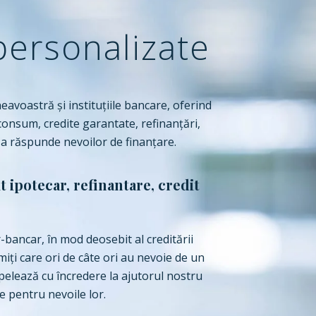
 personalizate
avoastră și instituțiile bancare, oferind
 consum, credite garantate, refinanțări,
 a răspunde nevoilor de finanţare.
 ipotecar, refinantare, credit
-bancar, în mod deosebit al creditării
miți care ori de câte ori au nevoie de un
pelează cu încredere la ajutorul nostru
e pentru nevoile lor.