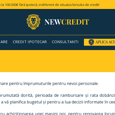
 la 100.000€ fără ipotecă, indiferent de situația biroului de credit!
TARE
CREDIT IPOTECAR
CONSULTANTI
 lunare pentru împrumuturile pentru nevoi personale.
rumutată dorită, perioada de rambursare și rata dobânzii
u a vă planifica bugetul și pentru a lua decizii informate în c
u achiziționarea unei mașini noi, pentru renovarea locuinț