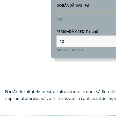
DOBÂNDĂ DAE (%)
8.47
PERIOADĂ CREDIT (luni)
Min: 12
-
Max: 60
Notă:
Rezultatele acestui calculator ar trebui să fie util
împrumutului dvs. vă vor fi furnizate în contractul de îm