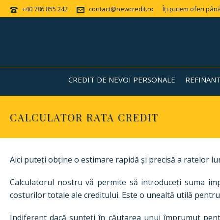
+40 786 855 242
contact@newcredit.ro
Îți putem oferi până
CREDIT DE NEVOI PERSONALE
REFINAN
CALCULATOR RATA CREDIT
Aici puteți obține o estimare rapidă și precisă a ratelor
Calculatorul nostru vă permite să introduceți suma împ
costurilor totale ale creditului. Este o unealtă utilă pentr
Indiferent dacă sunteți în căutarea unui împrumut pentr