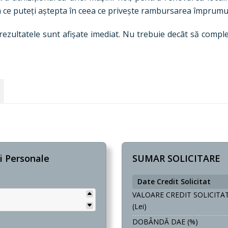
a ce puteți aștepta în ceea ce privește rambursarea împrumu
r rezultatele sunt afișate imediat. Nu trebuie decât să compl
i Personale
SUMAR SOLICITARE
Date Credit Solicitat
VALOARE CREDIT SOLICITA
(lei)
DOBÂNDĂ DAE (%)