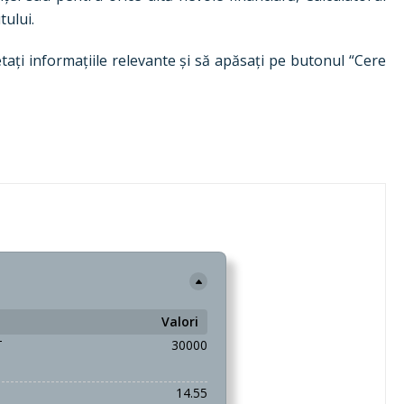
tului.
etați informațiile relevante și să apăsați pe butonul “Cere
Valori
T
30000
14.55