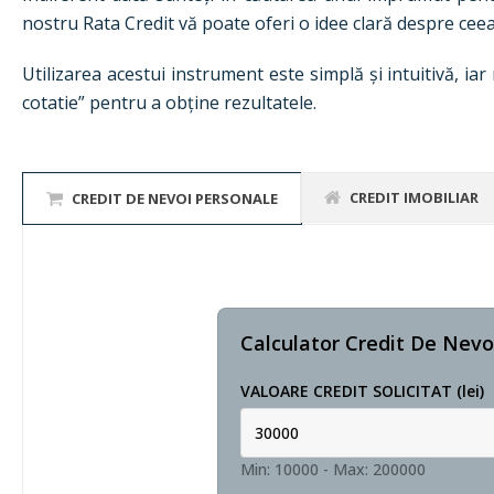
nostru Rata Credit vă poate oferi o idee clară despre cee
Utilizarea acestui instrument este simplă și intuitivă, ia
cotatie” pentru a obține rezultatele.
CREDIT IMOBILIAR
CREDIT DE NEVOI PERSONALE
Calculator Credit De Nevo
VALOARE CREDIT SOLICITAT (lei)
Min: 10000
-
Max: 200000