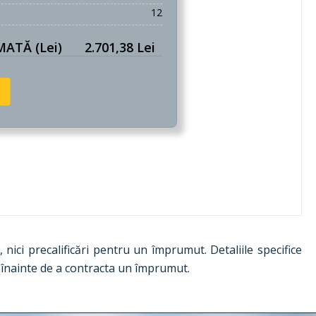
12
ATĂ (lei)
2.701,38 Lei
, nici precalificări pentru un împrumut. Detaliile specifice
r înainte de a contracta un împrumut.