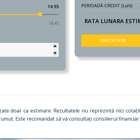
PERIOADĂ CREDIT (luni)
14.55
RATA LUNARA ESTIM
15.47
CERE COTATIE
izate doar ca estimare. Rezultatele nu reprezintă nici cotații
prumut. Este recomandat să vă consultați consilierul financia